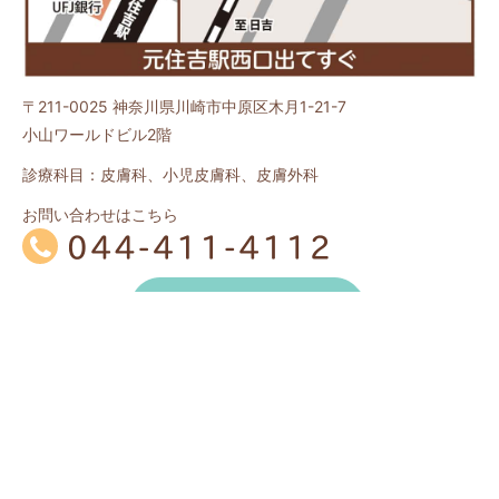
〒211-0025
神奈川県川崎市中原区木月1-21-7
小山ワールドビル2階
診療科目：皮膚科、小児皮膚科、皮膚外科
お問い合わせはこちら
土曜 9:00～12:00
※
土
月
火
水
木
金
※
和田
安永
泉
院長
午前
／
／
10:00～13:00
院長
院長
院長
泉