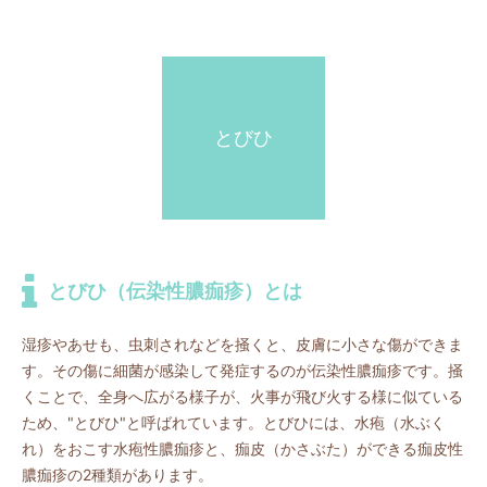
とびひ
とびひ（伝染性膿痂疹）とは
湿疹やあせも、虫刺されなどを掻くと、皮膚に小さな傷ができま
す。その傷に細菌が感染して発症するのが伝染性膿痂疹です。掻
くことで、全身へ広がる様子が、火事が飛び火する様に似ている
ため、"とびひ"と呼ばれています。とびひには、水疱（水ぶく
れ）をおこす水疱性膿痂疹と、痂皮（かさぶた）ができる痂皮性
膿痂疹の2種類があります。