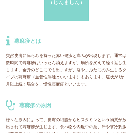
（じんましん）
蕁麻疹とは
突然皮膚に膨らみを持った赤い発疹と痒みが出現します。通常は
数時間で蕁麻疹はいったん消えますが、場所を変えて繰り返し生
じます。全身のどこにでも出ますが、唇やまぶたにのみ生じるタ
イプの蕁麻疹（血管性浮腫といいます）もあります。症状が1か
月以上続く場合を、慢性蕁麻疹といいます。
蕁麻疹の原因
様々な原因によって、皮膚の細胞からヒスタミンという物質が放
出されて蕁麻疹が生じます。食べ物や内服中の薬、汗や寒冷刺激