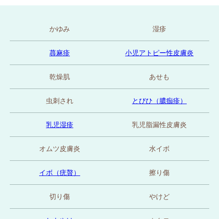
かゆみ
湿疹
蕁麻疹
小児アトピー性皮膚炎
乾燥肌
あせも
虫刺され
とびひ（膿痂疹）
乳児湿疹
乳児脂漏性皮膚炎
オムツ皮膚炎
水イボ
イボ（疣贅）
擦り傷
切り傷
やけど