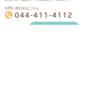
お問い合わせはこちら
土曜 9:00～12:00
※
土
月
火
水
木
金
※
和田
安永
泉
院長
午前
／
／
10:00～13:00
院長
院長
院長
泉
院長
院長
午後
院長
安永
院長
／
15:00～18:45
泉
泉
※
※
休診：日曜、祝日
赤字
は女性医師です。
火・木・金の午前は、11:30より院長も診療に加わりま
す。